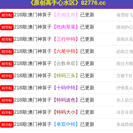
《原创高手心水区》82776.cc
218期:澳门神算子
【天地生肖】
已更新
瑞雪纷飞
精华帖
218期:澳门神算子
【吃肉草菜】
已更新
跳动的心
精华帖
218期:澳门神算子
【三行中特】
已更新
喜闻乐见
精华帖
218期:澳门神算子
【六尾中特】
已更新
必由之地
精华帖
218期:澳门神算子
【合数单双】
已更新
雨过天晴
精华帖
218期:澳门神算子
【特码三头】
已更新
万紫千红
精华帖
218期:澳门神算子
【十码中特】
已更新
抒情美人
精华帖
218期:澳门神算子
【特码波色】
已更新
先人后已
精华帖
218期:澳门神算子
【特码大小】
已更新
冷言冷语
精华帖
218期:澳门神算子
【单双中特】
已更新
东成西就
精华帖