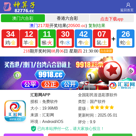
返回首页
汇彩网APP
全国彩民首选彩票软件
授权：免费软件
类型：国产软件
大小：19.99MB
星级：
来源：汇彩网
更新时间：2025.05.01
环境：Android/iOS
评分：9.9
已向本站押付一亿，请大家放心投注！