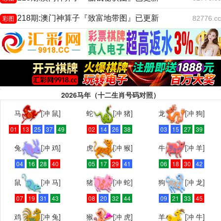
218期:澳门神算子『致富地带图』已更新
82776.cc
彩图