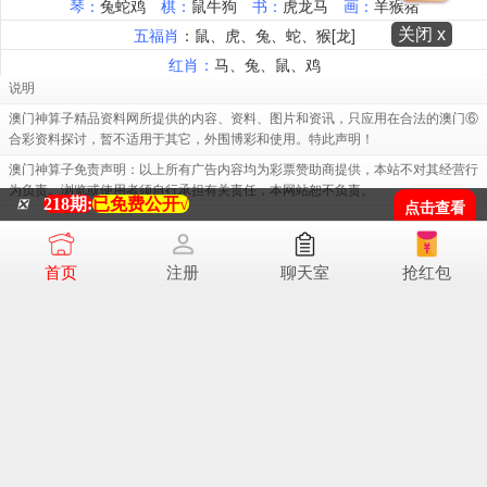
关闭 x
说明
澳门神算子精品资料网所提供的内容、资料、图片和资讯，只应用在合法的澳门⑥
合彩资料探讨，暂不适用于其它，外围博彩和使用。特此声明！
澳门神算子免责声明：以上所有广告内容均为彩票赞助商提供，本站不对其经营行
为负责。浏览或使用者须自行承担有关责任，本网站恕不负责。
218期:
已免费公开√
❎
点击查看
[澳门神算子]易记域名 82776.cc
首页
注册
聊天室
抢红包