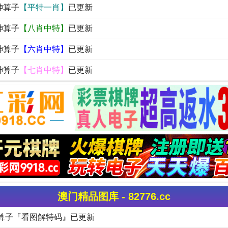
神算子
【平特一肖】
已更新
神算子
【八肖中特】
已更新
神算子
【六肖中特】
已更新
神算子
【七肖中特】
已更新
澳门精品图库 - 82776.cc
神算子『看图解特码』已更新