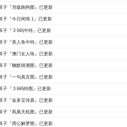
神算子『另版跑狗图』已更新
神算子『今日闲情 1』已更新
神算子『 3 0码中特』已更新
神算子『美人鱼中特』已更新
神算子『澳门女人味』已更新
神算子『幽默猜测图』已更新
神算子『一句真言图』已更新
神算子『 3 6码特围』已更新
神算子『金多宝传真』已更新
神算子『凤凰天机图』已更新
神算子『周公解梦图』已更新