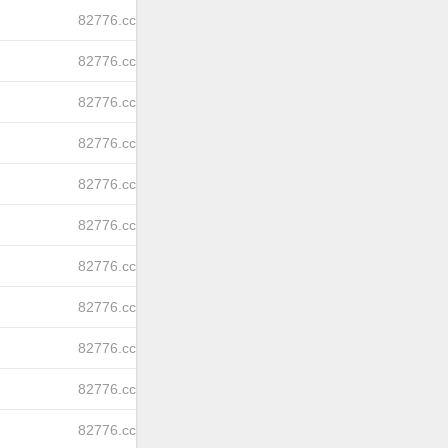
82776.cc
82776.cc
82776.cc
82776.cc
82776.cc
82776.cc
82776.cc
82776.cc
82776.cc
82776.cc
82776.cc