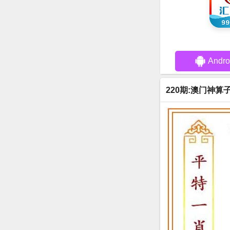
Andr
220期:澳门神