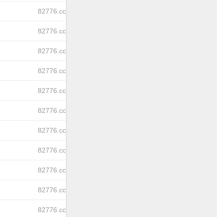
82776.cc
82776.cc
82776.cc
82776.cc
82776.cc
82776.cc
82776.cc
82776.cc
82776.cc
82776.cc
82776.cc