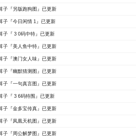
神算子『另版跑狗图』已更新
神算子『今日闲情 1』已更新
神算子『 3 0码中特』已更新
神算子『美人鱼中特』已更新
神算子『澳门女人味』已更新
神算子『幽默猜测图』已更新
神算子『一句真言图』已更新
神算子『 3 6码特围』已更新
神算子『金多宝传真』已更新
神算子『凤凰天机图』已更新
神算子『周公解梦图』已更新