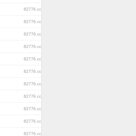
82776.cc
82776.cc
82776.cc
82776.cc
82776.cc
82776.cc
82776.cc
82776.cc
82776.cc
82776.cc
82776.cc