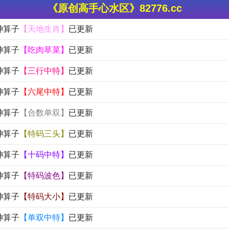
《原创高手心水区》82776.cc
神算子
【天地生肖】
已更新
神算子
【吃肉草菜】
已更新
神算子
【三行中特】
已更新
神算子
【六尾中特】
已更新
神算子
【合数单双】
已更新
神算子
【特码三头】
已更新
神算子
【十码中特】
已更新
神算子
【特码波色】
已更新
神算子
【特码大小】
已更新
神算子
【单双中特】
已更新