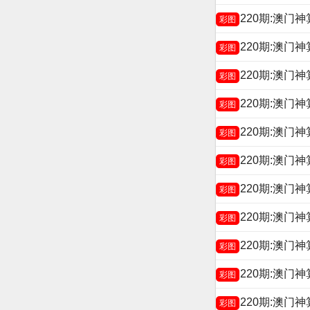
220期:澳门
彩图
220期:澳门
彩图
220期:澳门
彩图
220期:澳门
彩图
220期:澳门
彩图
220期:澳门
彩图
220期:澳门
彩图
220期:澳门
彩图
220期:澳门
彩图
220期:澳门
彩图
220期:澳门
彩图